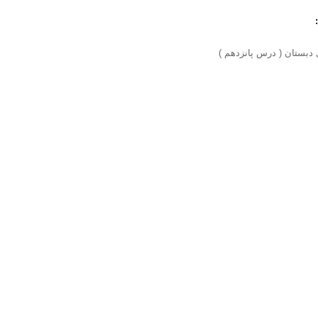
دبستان ( درس پانزدهم
)