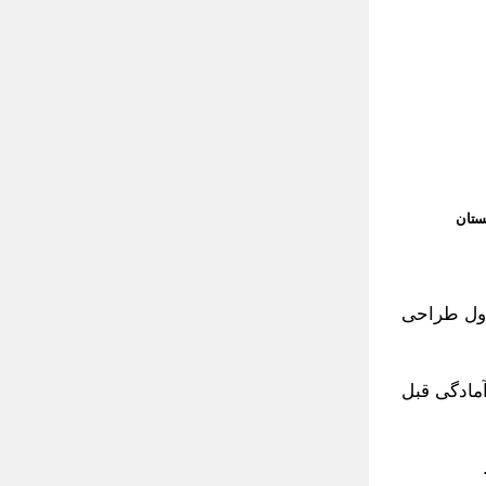
ستان
س اول طراحی
مادگی قبل