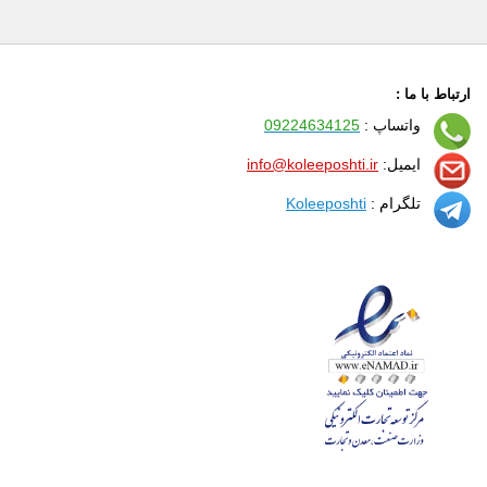
ارتباط با ما :
واتساپ :
09224634125
ایمیل:
info@koleeposhti.ir
تلگرام :
Koleeposhti