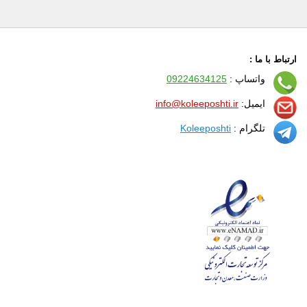
ارتباط با ما :
واتساپ :
09224634125
ایمیل:
info@koleeposhti.ir
تلگرام :
Koleeposhti