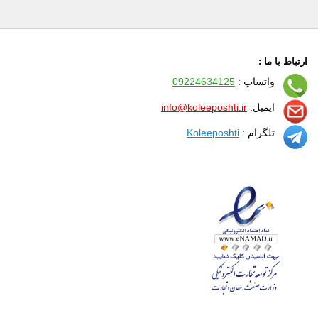
ارتباط با ما :
واتساپ :
09224634125
ایمیل:
info@koleeposhti.ir
تلگرام :
Koleeposhti