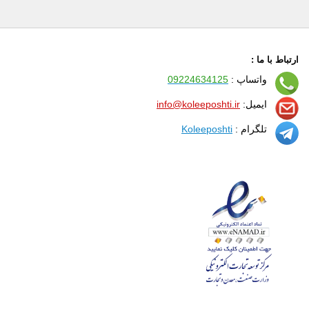
ارتباط با ما :
واتساپ :
09224634125
ایمیل:
info@koleeposhti.ir
تلگرام :
Koleeposhti