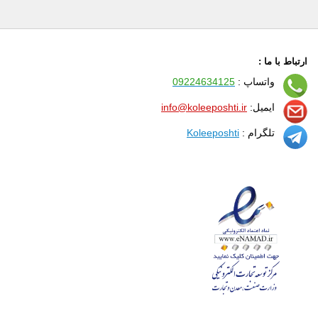
ارتباط با ما :
واتساپ :
09224634125
ایمیل:
info@koleeposhti.ir
تلگرام :
Koleeposhti