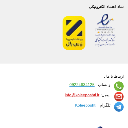
نماد اعتماد الکترونیکی
ارتباط با ما :
واتساپ :
09224634125
ایمیل:
info@koleeposhti.ir
تلگرام :
Koleeposhti