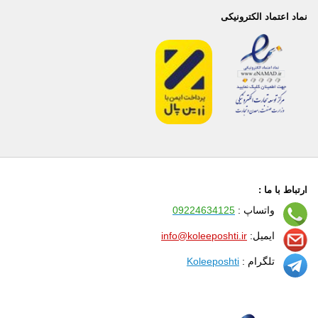
نماد اعتماد الکترونیکی
ارتباط با ما :
واتساپ :
09224634125
ایمیل:
info@koleeposhti.ir
تلگرام :
Koleeposhti