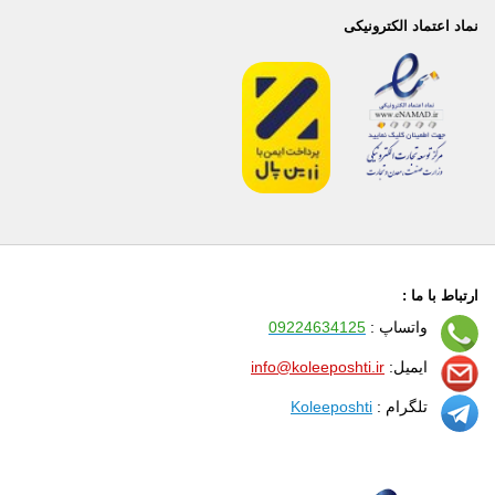
نماد اعتماد الکترونیکی
ارتباط با ما :
واتساپ :
09224634125
ایمیل:
info@koleeposhti.ir
تلگرام :
Koleeposhti