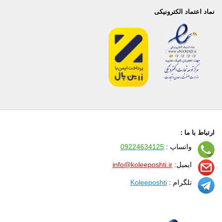
نماد اعتماد الکترونیکی
ارتباط با ما :
واتساپ :
09224634125
ایمیل:
info@koleeposhti.ir
تلگرام :
Koleeposhti