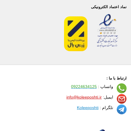
نماد اعتماد الکترونیکی
ارتباط با ما :
واتساپ :
09224634125
ایمیل:
info@koleeposhti.ir
تلگرام :
Koleeposhti