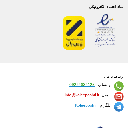
نماد اعتماد الکترونیکی
ارتباط با ما :
واتساپ :
09224634125
ایمیل:
info@koleeposhti.ir
تلگرام :
Koleeposhti