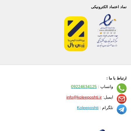
نماد اعتماد الکترونیکی
ارتباط با ما :
واتساپ :
09224634125
ایمیل:
info@koleeposhti.ir
تلگرام :
Koleeposhti