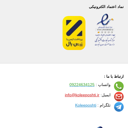
نماد اعتماد الکترونیکی
ارتباط با ما :
واتساپ :
09224634125
ایمیل:
info@koleeposhti.ir
تلگرام :
Koleeposhti