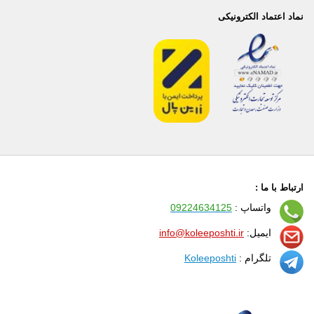
نماد اعتماد الکترونیکی
ارتباط با ما :
واتساپ :
09224634125
ایمیل:
info@koleeposhti.ir
تلگرام :
Koleeposhti