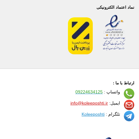
نماد اعتماد الکترونیکی
ارتباط با ما :
واتساپ :
09224634125
ایمیل:
info@koleeposhti.ir
تلگرام :
Koleeposhti