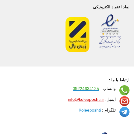
نماد اعتماد الکترونیکی
ارتباط با ما :
واتساپ :
09224634125
ایمیل:
info@koleeposhti.ir
تلگرام :
Koleeposhti