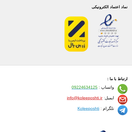
نماد اعتماد الکترونیکی
ارتباط با ما :
واتساپ :
09224634125
ایمیل:
info@koleeposhti.ir
تلگرام :
Koleeposhti