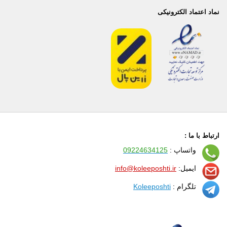
نماد اعتماد الکترونیکی
ارتباط با ما :
واتساپ :
09224634125
ایمیل:
info@koleeposhti.ir
تلگرام :
Koleeposhti