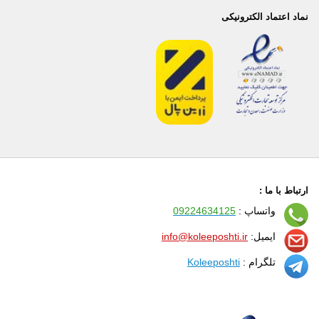
نماد اعتماد الکترونیکی
ارتباط با ما :
واتساپ :
09224634125
ایمیل:
info@koleeposhti.ir
تلگرام :
Koleeposhti