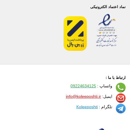
نماد اعتماد الکترونیکی
ارتباط با ما :
واتساپ :
09224634125
ایمیل:
info@koleeposhti.ir
تلگرام :
Koleeposhti