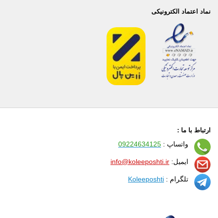
نماد اعتماد الکترونیکی
ارتباط با ما :
واتساپ :
09224634125
ایمیل:
info@koleeposhti.ir
تلگرام :
Koleeposhti