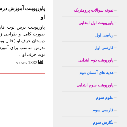
پاورپوینت آموزش در
نمونه سوالات پرومتریک
او
پاورپوینت اول ابتدایی
پاورپوینت درس توت فار
صورت کامل و طراحی زیب
ریاضی اول
دبستان حرف او ( قابل وی
تدرس مناسب برای آموزش
فارسی اول
توت حرف او...
پاورپوینت دوم ابتدایی
1832 views
هدیه های آسمان دوم
پاورپوینت سوم ابتدایی
علوم سوم
فارسی سوم
نگارش سوم