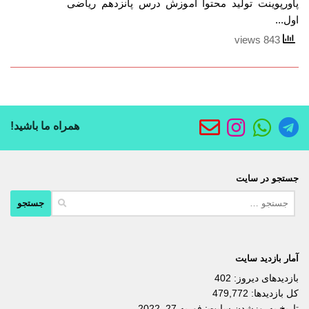
پاورپوینت تولید محتوا آموزش درس پانزدهم ریاضی
اول...
843 views
همراه ما باشید!
جستجو در سایت
جستجو
برای:
آمار بازدید سایت
بازدیدهای دیروز:
402
کل بازدیدها:
479,772
تاریخ به‌روزشدن سایت:
فوریه 27, 2022