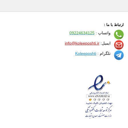
ارتباط با ما :
واتساپ :
09224634125
ایمیل:
info@koleeposhti.ir
تلگرام :
Koleeposhti