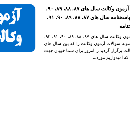
دانلود دفترچه سوالات آزمون وکالت سال های ۸۷، ۸۸، ۸۹، ۹۰،
۹۱، ۹۲، ۹۳، ۹۴، ۹۵ با پاسخنامه سال های ۸۷، ۸۸، ۸۹، ۹۰، ۹۱،
دانلود دفترچه سوالات آزمون وکالت سال های ۸۷، ۸۸، ۸۹، ۹۰، ۹۱، ۹۲،
سخنامه نمونه سوالات آزمون وکالت را که بین سال های
ای وکالت برگزار گردید را امروز برای شما خوبان جهت
 که امیدواریم مورد...