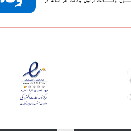
ـــون وکـــــــالت آزمون وکالت هر ساله در