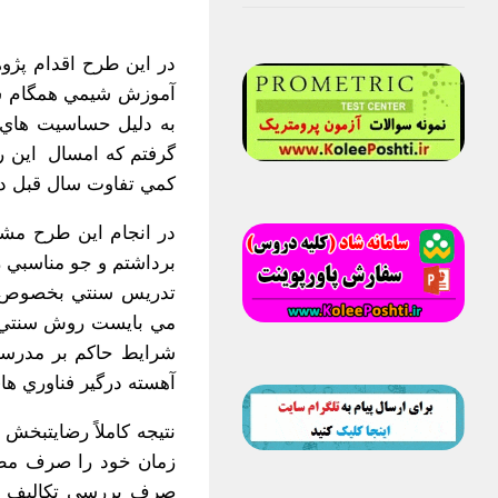
در اين طرح اقدام پژو
آموزش شيمي همگام شوم
گرفتم كه امسال اين رو
كمي تفاوت سال قبل در
در انجام اين طرح مشك
برداشتم و جو مناسبي 
تدريس سنتي بخصوص در
شرايط حاكم بر مدرسه
آهسته درگير فناوري هاي نو ا
نتيجه كاملاً رضايتبخش
زمان خود را صرف مطالع
صرف بررسي تكاليف دا