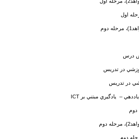
ه اول
رحله اول
 دوم
اس درس
زشي در تدريس
دهي – يادگيري مبتني بر ICT
 دوم
ه دوم
رحله دوم