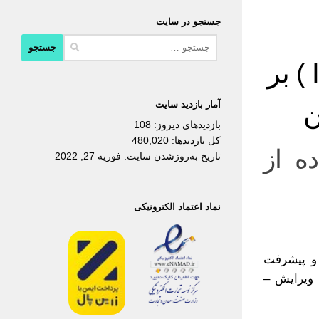
جستجو در سایت
جستجو
برای:
شیمی با استفاده از فناوری اطلاعات ( IT ) بر
ن
آمار بازدید سایت
بازدیدهای دیروز:
108
کل بازدیدها:
480,020
ه از
تاریخ به‌روزشدن سایت:
فوریه 27, 2022
نماد اعتماد الکترونیکی
اطلاعات ( IT ) بر یادگیری و پیشرفت
تان.فایل بصورت ورد (word ) و قابل ویرایش –