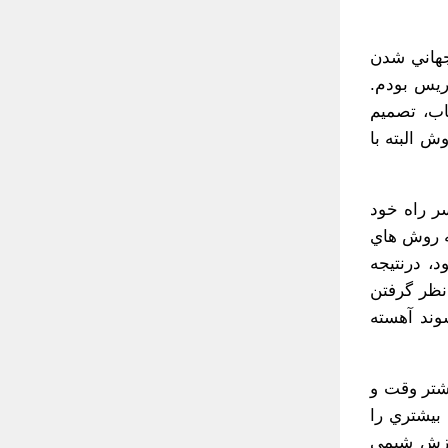
جهاني شدن
ريس بودم.
 اين كتاب، تصميم
 البته با
ر راه خود
ه روش هاي
، درنتيجه
غام مي كردم. با در نظر گرفتن
وند آهسته
يشتر وقت و
 بيشتري را
موزش شيمي