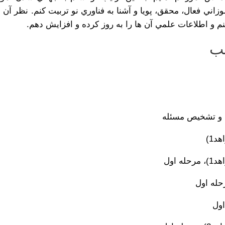
اني فعال، محقق، پويا و آشنا به فناوري نو تربيت كنم. نظر آن 
 و اطلاعات علمي آن ها را به روز كرده و افزايش دهم.
ب
و تشخيص مسئله
د1)
 اول
رحله اول
اول