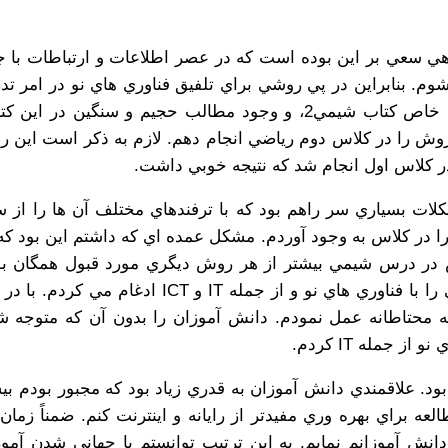
هي سعي بر اين بوده است كه در عصر اطلاعات و ارتباطات با 
. بنابراين در پي روشي براي تلفيق فناوري هاي نو در امر تد
به دليل حساسيت هاي خاص كتاب شيمي2، و وجود مطالب حجيم و سنگين در
ش را در كلاس دوم رياضي انجام دهم. لازم به ذكر است اين روش
 كلاس اول انجام شد كه نتيجه خوبي داشت.
لات بسياري سر راهم بود كه با ترفندهاي مختلف آن ها را از س
را در كلاس به وجود آوردم. مشكل عمده اي كه داشتم اين بود ك
 درس شيمي بيشتر از هر روش ديگري مورد قبول همگان بود
مي بايست روش سنتي را با فناوري هاي نو و از جمله IT و ICT اد
 محتاطانه عمل نمودم. دانش آموزان را بدون آن كه متوجه ش
ز جمله IT كردم.
 بود. علاقمندي دانش آموزان به قدري زياد بود كه مجبور بودم ب
ه براي بهره وري مفيدتر از رايانه و اينترنت كنم. ضمناً زمان
نش آموزانم نمايم. به اين ترتيب توانستم با جهاني شدن آ