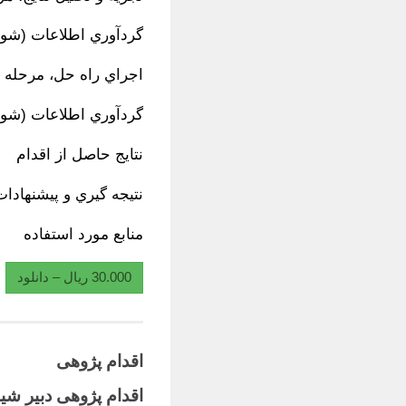
گردآوري اطلاعات (شواهد1)، مرحله
اجراي راه حل، مرحله
گردآوري اطلاعات (شواهد2) و تجزيه و تحليل، مرح
نتايج حاصل از اقدام
نتيجه گيري و پيشنهادات
منابع مورد استفاده
30.000 ریال – دانلود
اقدام پژوهی
اقدام پژوهی دبیر شی