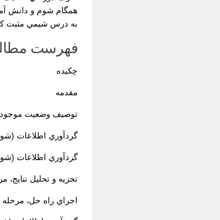
همگام شوم و دانش آموز
به درس شيمي مثبت كنم
فهرست مطال
چكيده
مقدمه
توصيف وضعيت موجود 
گردآوري اطلاعات (شواه
گردآوري اطلاعات (شواهد1)، مرحله
تجزيه و تحليل نتايج، م
اجراي راه حل، مرحله 