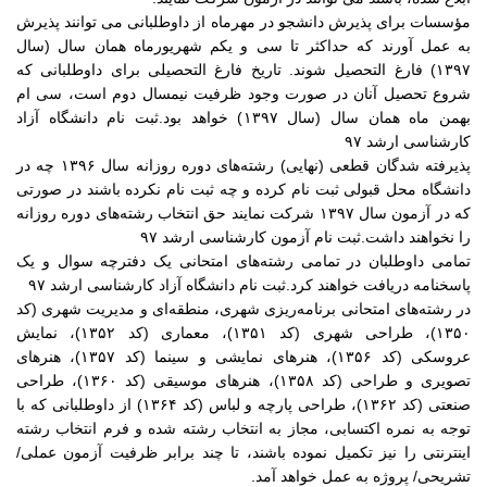
مؤسسات برای پذیرش دانشجو در مهرماه از داوطلبانی می توانند پذیرش
به عمل آورند که حداکثر تا سی و یکم شهریورماه همان سال (سال
۱۳۹۷) فارغ التحصیل شوند. تاریخ فارغ التحصیلی برای داوطلبانی که
شروع تحصیل آنان در صورت وجود ظرفیت نیمسال دوم است، سی ام
بهمن ماه همان سال (سال ۱۳۹۷) خواهد بود.ثبت نام دانشگاه آزاد
کارشناسی ارشد ۹۷
پذیرفته شدگان قطعی (نهایی) رشته‌های دوره روزانه سال ۱۳۹۶ چه در
دانشگاه محل قبولی ثبت نام کرده و چه ثبت نام نکرده باشند در صورتی
که در آزمون سال ۱۳۹۷ شرکت نمایند حق انتخاب رشته‌های دوره روزانه
را نخواهند داشت.ثبت نام آزمون کارشناسی ارشد ۹۷
تمامی داوطلبان در تمامی رشته‌های امتحانی یک دفترچه سوال و یک
پاسخنامه دریافت خواهند کرد.ثبت نام دانشگاه آزاد کارشناسی ارشد ۹۷
در رشته‌های امتحانی برنامه‌ریزی شهری، منطقه‌ای و مدیریت شهری (کد
۱۳۵۰)، طراحی شهری (کد ۱۳۵۱)، معماری (کد ۱۳۵۲)، نمایش
عروسکی (کد ۱۳۵۶)، هنرهای نمایشی و سینما (کد ۱۳۵۷)، هنرهای
تصویری و طراحی (کد ۱۳۵۸)، هنرهای موسیقی (کد ۱۳۶۰)، طراحی
صنعتی (کد ۱۳۶۲)، طراحی پارچه و لباس (کد ۱۳۶۴) از داوطلبانی ‌که‌ با
توجه‌ به‌ نمره‌ اکتسابی،‌ مجاز به انتخاب ‌رشته ‌شده و فرم انتخاب رشته
اینترنتی را نیز تکمیل نموده باشند، تا چند برابر ظرفیت آزمون عملی/
تشریحی/ پروژه به عمل خواهد آمد.